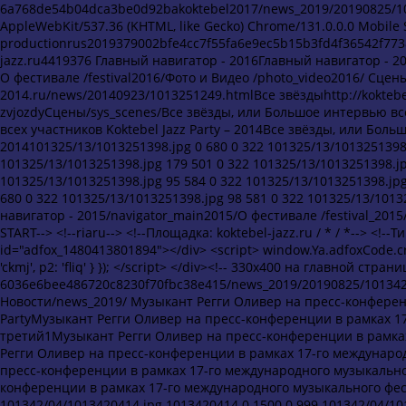
6a768de54b04dca3be0d92bakoktebel2017/news_2019/20190825/10134
AppleWebKit/537.36 (KHTML, like Gecko) Chrome/131.0.0.0 Mobile 
productionrus2019379002bfe4cc7f55fa6e9ec5b15b3fd4f36542f773895a7420190825/1/images/productionhttps://koktebel-jazz.ru.koktebel-jazz.ru4419376 Главный навигатор - 2016Главный навигатор - 2016/navigator_main/Новости Новости /news_2016/Программа Программа /stages/О фестивале /festival2016/Фото и Видео /photo_video2016/ Сцены/sys_scenes/f54b03cbaf973e9916b6fd305605e9fbhttp://koktebel-jazz-2014.ru/news/20140923/1013251249.htmlВсе звёздыhttp://koktebel-jazz-2014.ru/news/20140923/1013251249.htmlВсе звёздыvse-zvjozdyСцены/sys_scenes/Все звёзды, или Большое интервью всех участников Koktebel Jazz Party – 2014Все звёзды, или Большое интервью всех участников Koktebel Jazz Party – 2014Все звёзды, или Большое интервью всех участников Koktebel Jazz Party – 2014101325/13/1013251398.jpg 0 680 0 322 101325/13/1013251398.jpg 119 560 0 322 101325/13/1013251398.jpg 179 501 0 322 101325/13/1013251398.jpg 179 501 0 322 101325/13/1013251398.jpg 179 501 0 322 101325/13/1013251398.jpg 20 660 0 360 101325/13/1013251398.jpg 95 584 0 322 101325/13/1013251398.jpg 0 1000 0 543 101325/13/1013251398.jpg 0 680 0 322 101325/13/1013251398.jpg 0 680 0 322 101325/13/1013251398.jpg 98 581 0 322 101325/13/1013251398.jpg101325/13/1013251398.jpg Главный навигатор - 2015Главный навигатор - 2015/navigator_main2015/О фестивале /festival_2015/Фото и Видео /photo_video/Новости /news_2015/ <div align="center"> <!--AdFox START--> <!--riaru--> <!--Площадка: koktebel-jazz.ru / * / *--> <!--Тип баннера: 1000x--> <!--Расположение: 49001_koktebel-jazz.ru_bn1--> <div id="adfox_1480413801894"></div> <script> window.Ya.adfoxCode.create({ ownerId: 249922, containerId: 'adfox_1480413801894', params: { pp: 'jfo', ps: 'ckmj', p2: 'fliq' } }); </script> </div><!-- 330х400 на главной странице --> 6036e6bee486720c8230f70fbc38e415/news_2019/20190825/1013420844.htmlKoktebel Jazz Party 2019. День третий---2019-den-tretijj 2019/2019/ Новости/news_2019/ Музыкант Регги Оливер на пресс-конференции в рамках 17-го международного музыкального фестиваля Koktebel Jazz PartyМузыкант Регги Оливер на пресс-конференции в рамках 17-го международного музыкального фестиваля Koktebel Jazz Party2019 день третий1Музыкант Регги Оливер на пресс-конференции в рамках 17-го международного музыкального фестиваля Koktebel Jazz PartyМузыкант Регги Оливер на пресс-конференции в рамках 17-го международного музыкального фестиваля Koktebel Jazz PartyМузыкант Регги Оливер на пресс-конференции в рамках 17-го международного музыкального фестиваля Koktebel Jazz PartyМузыкант Регги Оливер на пресс-конференции в рамках 17-го международного музыкального фестиваля Koktebel Jazz Party101342/04/1013420414.jpg 1013420414 380 1379 0 999 101342/04/1013420414.jpg 1013420414 0 1500 0 999 101342/04/1013420414.jpg 1013420414 0 1500 8 991 101342/04/1013420414.jpg 1013420414 65 1435 0 1000 101342/04/1013420414.jpg 1013420414 250 1250 0 1000 101342/04/1013420414.jpg 1013420414 250 1250 0 1000 101342/04/1013420414.jpg 1013420414 0 1500 78 921 101342/04/1013420414.jpg 1013420414 0 1500 5 994 101342/04/1013420414.jpg 1013420414 67 1432 0 1000 101342/04/1013420414.jpg 1013420414 0 1500 92 907 101342/04/1013420414.jpg 1013420414 0 1500 144 855 101342/04/1013420414.jpg 1013420414 0 1500 0 1000 101342/04/1013420414.jpg 1013420414 0 1500 0 1000 101342/04/1013420414.jpg101342/04/1013420414.jpgМузыкант Дональд Райт на пресс-конференции в рамках 17-го международного музыкального фестиваля Koktebel Jazz PartyМузыкант Дональд Райт на пресс-конференции в рамках 17-го международного музыкального фестиваля Koktebel Jazz Party2019 день третий1Музыкант Дональд Райт на пресс-конференции в рамках 17-го международного музыкального фестиваля Koktebel Jazz PartyМузыкант Дональд Райт на пресс-конференции в рамках 17-го международного музыкального фестиваля Koktebel Jazz PartyМузыкант Дональд